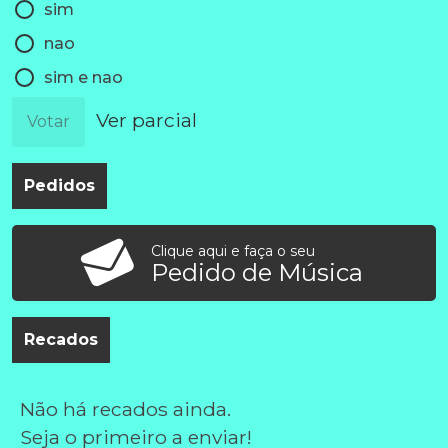
sim
nao
sim e nao
Ver parcial
Votar
Pedidos
Clique aqui e faça o seu
Pedido de Música
Recados
Não há recados ainda.
Seja o primeiro a enviar!